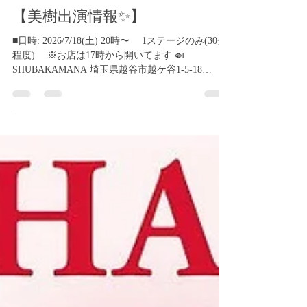
Peco Angelica
7月15日
読了時間: 1分
【美樹出演情報✨】
■日時: 2026/7/18(土) 20時〜 1ステージのみ(30分
程度) ※お店は17時から開いてます 🍛
SHUBAKAMANA 埼玉県越谷市越ケ谷1-5-18
https://tabelog.com/saitama/A1102/A110203/11021838/
🚗でお越しの際はは、専用駐車場はないので、近
くのコインパーキングに駐車してください^ ^ 越谷
市役所のパーキングが、割とお得です♬ ご予約☎️
048-967-0414