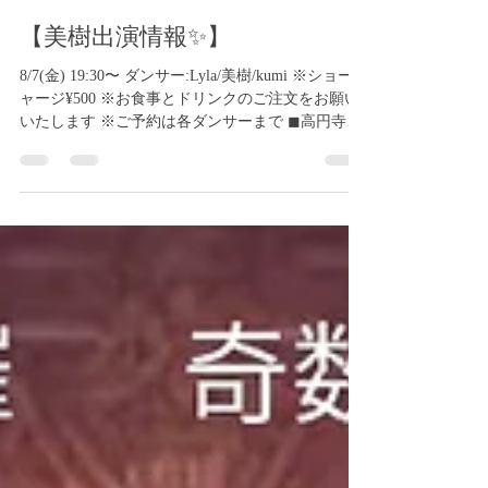
Peco Angelica
7月24日
読了時間: 1分
【美樹出演情報✨】
8/7(金) 19:30〜 ダンサー:Lyla/美樹/kumi ※ショーチ
ャージ¥500 ※お食事とドリンクのご注文をお願い
いたします ※ご予約は各ダンサーまで ◼︎高円寺
RUMI 03-5356-6640 東京都杉並区高円寺北3-2-15
1F
https://tabelog.com/tokyo/A1319/A131904/13257458/