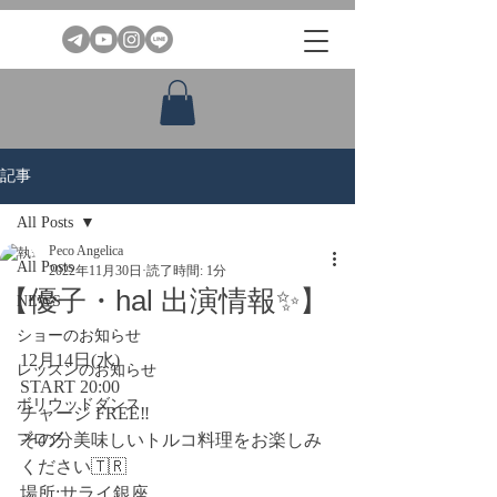
記事
All Posts
Peco Angelica
All Posts
2022年11月30日
読了時間: 1分
【優子・hal 出演情報✨】
NEWS
ショーのお知らせ
12月14日(水)
レッスンのお知らせ
START 20:00
ボリウッドダンス
チャージ FREE‼️
ブログ
その分美味しいトルコ料理をお楽しみ
ください🇹🇷
場所:サライ銀座