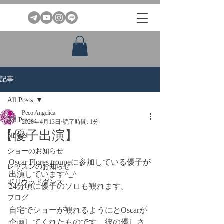
記事
All Posts
Peco Angelica
All Posts
2020年4月13日
読了時間: 1分
【優子出演】
NEWS
ショーのお知らせ
Oscar Flores troupeに参加している優子が
レッスンのお知らせ
出演しています^_^
ボリウッドダンス
24分頃に優子のソロも観れます。
ブログ
自宅でショーが観れるようにとOscarが
企画してくれたものです。彼の優しさ