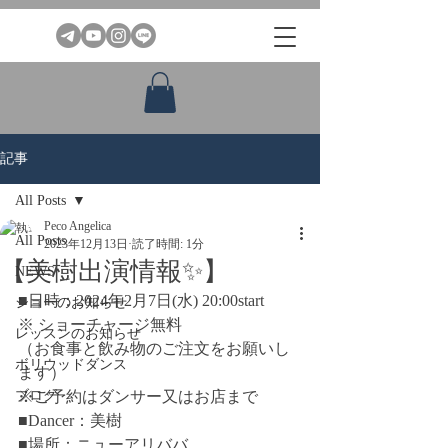
記事
All Posts
Peco Angelica
All Posts
2023年12月13日
読了時間: 1分
【美樹出演情報✨】
NEWS
■日時：2024年2月7日(水) 20:00start
ショーのお知らせ
※ ショーチャージ無料
レッスンのお知らせ
（お食事と飲み物のご注文をお願いし
ボリウッドダンス
ます）
ブログ
※ご予約はダンサー又はお店まで
■Dancer：美樹
■場所：ニューアリババ　