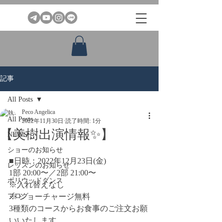
記事
All Posts
Peco Angelica
All Posts
2022年11月30日
読了時間: 1分
【美樹出演情報✨】
NEWS
ショーのお知らせ
■日時：2022年12月23日(金)
レッスンのお知らせ
1部 20:00〜／2部 21:00〜
ボリウッドダンス
※入れ替えなし
ブログ
※ ショーチャージ無料
3種類のコースからお食事のご注文お願
いいたします。