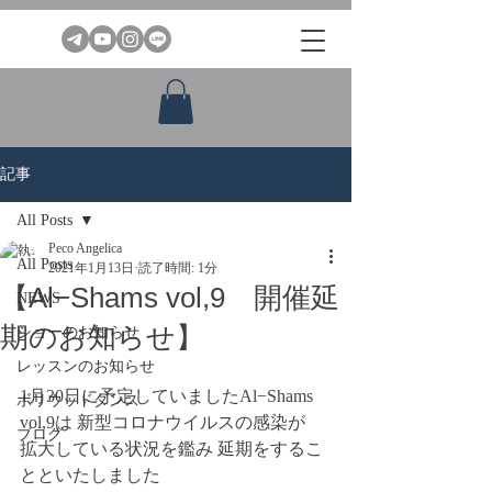
記事
All Posts
Peco Angelica
All Posts
2021年1月13日
読了時間: 1分
【Al−Shams vol,9 開催延
NEWS
期のお知らせ】
ショーのお知らせ
レッスンのお知らせ
1月30日に予定していましたAl−Shams 
ボリウッドダンス
vol,9は 新型コロナウイルスの感染が
ブログ
拡大している状況を鑑み 延期をするこ
とといたしました