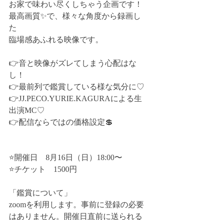
お家で味わい尽くしちゃう企画です！
最高画質✨で、様々な角度から録画し
た
臨場感あふれる映像です。
👉音と映像がズレてしまう心配はな
し！
👉最前列で鑑賞している様な気分に♡
👉JJ.PECO.YURIE.KAGURAによる生
出演MC♡
👉配信ならではの価格設定💲
⭐開催日　8月16日（日）18:00〜
⭐チケット　1500円
「鑑賞について」
zoomを利用します。事前に登録の必要
はありません。開催日直前に送られる