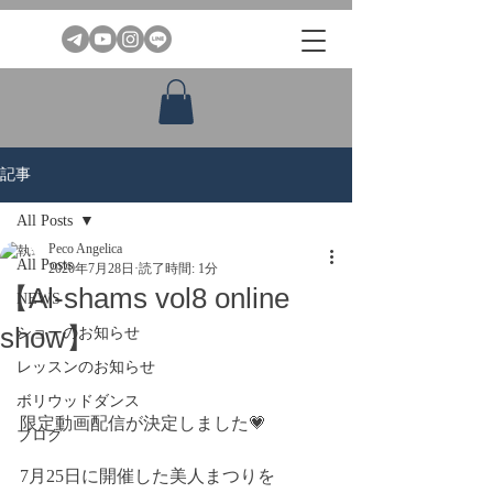
記事
All Posts
Peco Angelica
All Posts
2020年7月28日
読了時間: 1分
【Al-shams vol8 online
NEWS
show】
ショーのお知らせ
レッスンのお知らせ
ボリウッドダンス
限定動画配信が決定しました💗
ブログ
7月25日に開催した美人まつりを