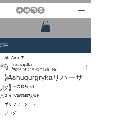
記事
All Posts
Peco Angelica
All Posts
2022年6月29日
読了時間: 1分
【Ashugurgrykaリハーサ
NEWS
ル】
ショーのお知らせ
レッスンのお知らせ
更新日：
2022年7月8日
ボリウッドダンス
ブログ