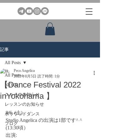
記事
All Posts
Peco Angelica
All Posts
2022年8月5日
読了時間: 1分
【Dance Festival 2022
NEWS
inYokohama 】
ショーのお知らせ
レッスンのお知らせ
8/6. (土)
ボリウッドダンス
Studio Angelica の出演は1部です^ ^
ブログ
(13:30頃）
出演: