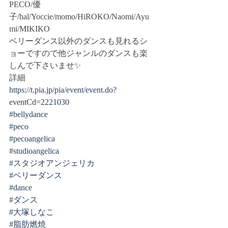
PECO/優
子/hal/Yoccie/momo/HiROKO/Naomi/Ayu
mi/MIKIKO
ベリーダンス以外のダンスも見れるシ
ョーですので他ジャンルのダンスも楽
しんで下さいませ✨
詳細
https://t.pia.jp/pia/event/event.do?
eventCd=2221030
#bellydance
#peco
#pecoangelica
#studioangelica
#スタジオアンジェリカ
#ベリーダンス
#dance
#ダンス
#大塚しなこ
#脂肪燃焼