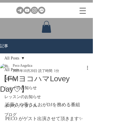
記事
All Posts
Peco Angelica
All Posts
2021年10月20日
読了時間: 1分
【FMヨコハマLovey
NEWS
Day♡】
ショーのお知らせ
レッスンのお知らせ
近藤さや香さんおがDJを務める番組
ボリウッドダンス
ブログ
PECO がゲスト出演させて頂きます✨