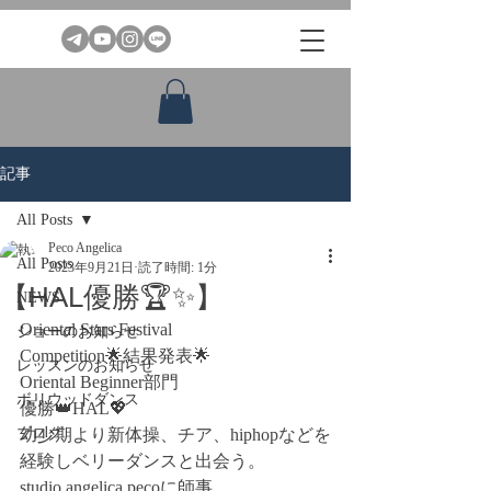
記事
All Posts
Peco Angelica
All Posts
2023年9月21日
読了時間: 1分
【HAL優勝🏆✨】
NEWS
Oriental Stars Festival
ショーのお知らせ
Competition🌟結果発表🌟
レッスンのお知らせ
Oriental Beginner部門
ボリウッドダンス
優勝👑HAL💖
ブログ
幼少期より新体操、チア、hiphopなどを
経験しベリーダンスと出会う。
studio angelica pecoに師事