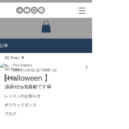
記事
All Posts
Peco Angelica
All Posts
2020年11月4日
読了時間: 1分
【Halloween 】
NEWS
仮装だって真剣です😁
ショーのお知らせ
レッスンのお知らせ
ボリウッドダンス
ブログ