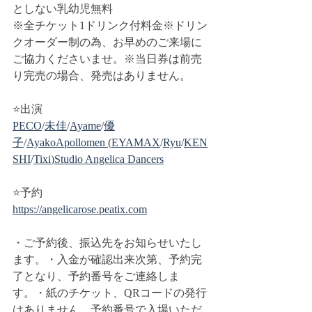
としない乳幼児無料
※全チケット1ドリンク付料金※ドリン
クオーダー制の為、お早めのご来場に
ご協力くださいませ。※当日券は前売
り完売の場合、発売はありません。
⭐️出演
PECO
/
未佳
/
Ayame
/
優
子
/
Ayako
Apollomen 
(
EYAMAX
/
Ryu
/
KEN
SHI
/
Tixi
)
Studio Angelica Dancers
⭐️予約
https://angelicarose.peatix.com
・ご予約後、振込先をお知らせいたし
ます。・入金が確認出来次第、予約完
了となり、予約番号をご連絡しま
す。・紙のチケット、QRコードの発行
はありません。予約番号で入場いただ