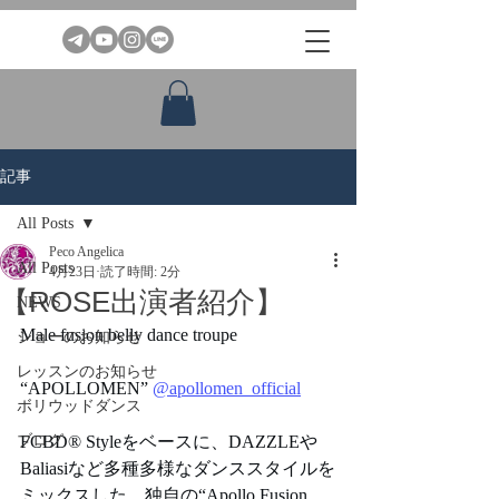
記事
All Posts
Peco Angelica
All Posts
4月23日
読了時間: 2分
【ROSE出演者紹介】
NEWS
Male fusion belly dance troupe
ショーのお知らせ
レッスンのお知らせ
“APOLLOMEN” 
@apollomen_official
ボリウッドダンス
ブログ
FCBD® Styleをベースに、DAZZLEや
Baliasiなど多種多様なダンススタイルを
ミックスした、独自の“Apollo Fusion 