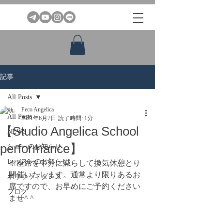
記事
All Posts
Peco Angelica
All Posts
2021年6月7日
読了時間: 1分
【Studio Angelica School
NEWS
performance】
ショーのお知らせ
レッスンのお知らせ
※座席を半分に減らして換気休憩とり
開催いたします。通常より限りあるお
ボリウッドダンス
席ですので、お早めにご予約ください
ブログ
ませ^ ^