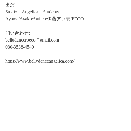
出演
Studio　Angelica　Students
Ayame/Ayako/Switch/伊藤アツ志/PECO
問い合わせ:
belludancerpeco@gmail.com
080-3538-4549
https://www.bellydanceangelica.com/