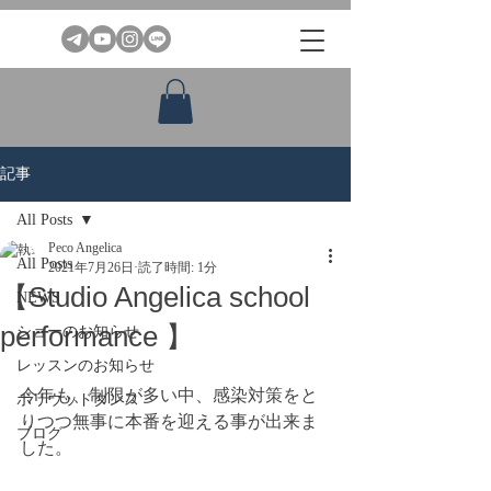
記事
All Posts
Peco Angelica
All Posts
2021年7月26日
読了時間: 1分
【Studio Angelica school
NEWS
performance 】
ショーのお知らせ
レッスンのお知らせ
今年も、制限が多い中、感染対策をと
ボリウッドダンス
りつつ無事に本番を迎える事が出来ま
ブログ
した。