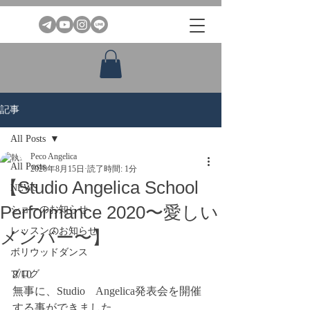
記事
All Posts
Peco Angelica
All Posts
2020年8月15日
読了時間: 1分
【Studio Angelica School
NEWS
Performance 2020〜愛しい
ショーのお知らせ
レッスンのお知らせ
メンバー〜】
ボリウッドダンス
ブログ
8/10
無事に、Studio　Angelica発表会を開催
する事ができました。