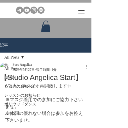
記事
All Posts
Peco Angelica
All Posts
2020年5月27日
読了時間: 1分
【Studio Angelica Start】
NEWS
6/2(火）スタジオ再開致します✨
ショーのお知らせ
レッスンのお知らせ
※マスク着用での参加にご協力下さい
ボリウッドダンス
ませ。
ブログ
※体調の優れない場合は参加をお控え
下さいませ。