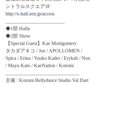
ントラルスクエア3F
http://x-hall-zen.jp/access
________________________
◆1部 Hafla  
◆2部 Show
【Special Guest】Kae Montgomery 
タカダアキコ / Joe / APOLLOMEN / 
Spica / Erina / Yuuko Kader / Erykah / Non 
/ Mayu Kato / KaeNation / Kotomi 
______________________________
主催 : Kotomi Bellydance Studio Val Dart