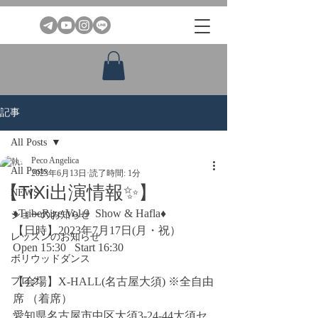
記事
All Posts
Peco Angelica
All Posts
2023年6月13日
読了時間: 1分
【TiXi出演情報✨】
NEWS
♦️TribeRize Vol.9  Show & Hafla♦️
ショーのお知らせ
【日時】2023年7月17日(月・祝）
レッスンのお知らせ
Open 15:30   Start 16:30
ボリウッドダンス
ブログ
【会場】X-HALL(名古屋大須) ※全自由
席 （着席）
愛知県名古屋市中区大須3-24-44大須セ