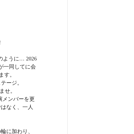
𝒔! 　 
ように… 2026
ちが一同してに会
けます。
テージ。 
ませ。
ではなく、一人