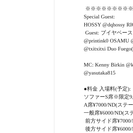
 ※※※※※※※※
Special Guest: 
HOSSY @dqhossy RI
 Guest: ブイヤベース @dqbouillabaisse アロム @aromu_namie プリンセスティンコウ 
@printink0 OSAMU @o
@txitxitxi Duo Fueg
MC: Kenny Birkin @
@yasutaka815 
●料金 入場料(予定): 
ソファーS席※限定9席 
A席¥7000/ND(ス
一般席¥6000/ND(
 前方サイド席¥700
 後方サイド席¥600