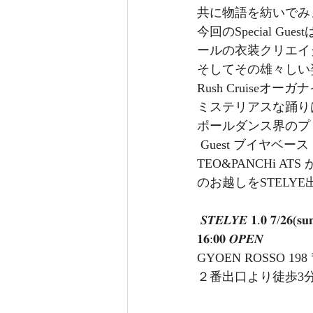
共に物語を紡いでみ
今回のSpecial 
ールの衣装クリエイター
そしてその雄々しい姿
Rush Cruise
ミステリアスな踊り
ポールダンス界のプリン
 Guest ブイヤベース アロム プリンセスティンコウ OSAMU Hideki SHUSUKE Tixi 
TEO&PANCHi 
のお越しをSTELY
 𝑺𝑻𝑬𝑳𝒀𝑬 𝟏.𝟎 𝟕/𝟐𝟔(𝐬𝐮
𝟏𝟔:𝟎𝟎 𝑶𝑷𝑬𝑵 
GYOEN ROSSO 1
２番出口より徒歩3分) @