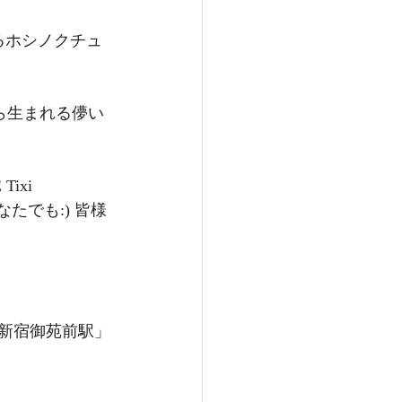
れるホシノクチュ
から生まれる儚い
なたでも:) 皆様
F (「新宿御苑前駅」