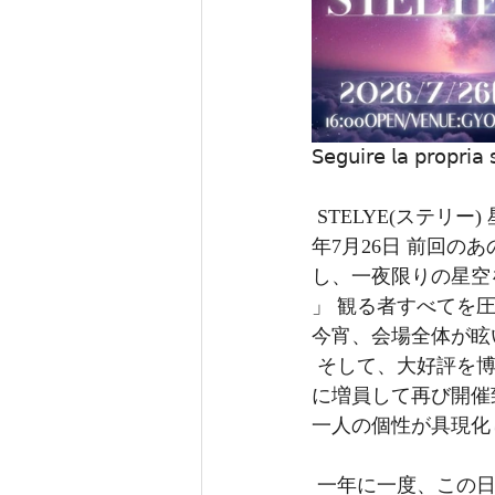
𝖲𝖾𝗀𝗎𝗂𝗋𝖾 𝗅𝖺 𝗉𝗋𝗈𝗉𝗋𝗂𝖺 
 STELYE(ステリ
年7月26日 前回
し、一夜限りの星空を
」 観る者すべてを
今宵、会場全体が眩
 そして、大好評を博した 「ホシノクチュール・ファッションショー」が出演メンバーを更
に増員して再び開催
一人の個性が具現化
 一年に一度、この日、この場所でしか出会えない煌めき。あなたもその光の輪に加わり、