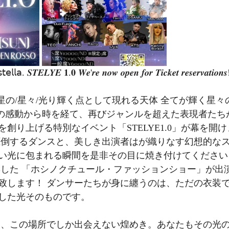
𝗍𝖾𝗅𝗅𝖺. 𝑺𝑻𝑬𝑳𝒀𝑬 𝟏.𝟎 𝑾𝒆'𝒓𝒆 𝒏𝒐𝒘 𝒐𝒑𝒆𝒏 𝒇𝒐𝒓 𝑻𝒊𝒄𝒌𝒆𝒕 𝒓𝒆𝒔𝒆𝒓𝒗𝒂𝒕𝒊𝒐
ー) 星の/星々/光り輝く点として現れる天体 全てが輝く星々の
のあの感動から時を経て、再びジャンルを超えた表現者た
創り上げる特別なイベント「STELYE1.0」が幕を開
圧倒するダンスと、美しき出演者はが織りなす幻想的なス
い光に包まれる瞬間を是非その目に焼き付けてください
致します！ ダンサーたちが身に纏うのは、ただの衣装
した光そのものです。