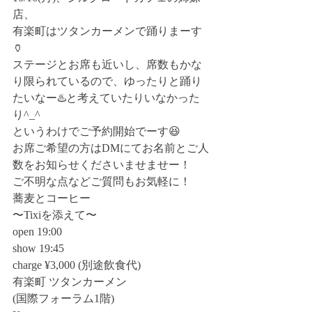
店、
有楽町はツタンカーメンで踊りまーす
🏺
ステージとお席も近いし、席数もかな
り限られているので、ゆったりと踊り
たいなー♨️と考えていたりいなかった
り^_^
というわけでご予約開始でーす😆
お席ご希望の方はDMにてお名前とご人
数をお知らせくださいませませー！
ご不明な点などご質問もお気軽に！
蕎麦とコーヒー
〜Tixiを添えて〜
open 19:00
show 19:45
charge ¥3,000 (別途飲食代)
有楽町 ツタンカーメン
(国際フォーラム1階)