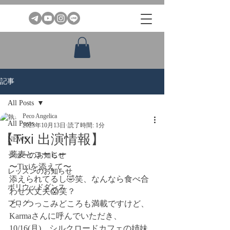
記事
All Posts
Peco Angelica
All Posts
2023年10月13日
読了時間: 1分
【Tixi 出演情報】
NEWS
蕎麦とコーヒー
ショーのお知らせ
〜Tixiを添えて〜
レッスンのお知らせ
添えられてるし🤣笑、なんなら食べ合
ボリウッドダンス
わせ大丈夫😱笑？
ブログ
と、つっこみどころも満載ですけど、
Karmaさんに呼んでいただき、
10/16(月)、シルクロードカフェの姉妹