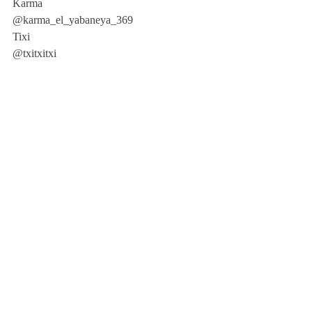
Karma
@karma_el_yabaneya_369 
Tixi
@txitxitxi