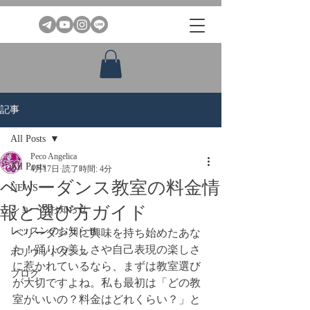
記事
All Posts
Peco Angelica
All Posts
4月17日
読了時間: 4分
ベリーダンス教室の料金情
NEWS
報と選び方ガイド
ショーのお知らせ
レッスンのお知らせ
ベリーダンスに興味を持ち始めたあな
た！踊りの美しさや自己表現の楽しさ
ボリウッドダンス
に惹かれているなら、まずは教室選び
ブログ
が大切ですよね。私も最初は「どの教
室がいいの？料金はどれくらい？」と