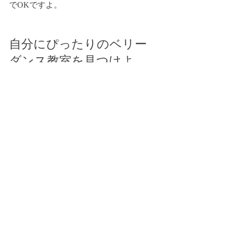
でOKですよ。
自分にぴったりのベリー
ダンス教室を見つけよ
う！
ベリーダンスは、体を動かす楽しさだ
けでなく、自分らしい美しさや表現力
を育てる素敵なダンスです。教室選び
はその第一歩。料金や場所、講師の雰
囲気をしっかり比較して、あなたに合
った教室を見つけてくださいね。
私が通うベリーダンススタジオ アンジ
ェリカでは、初心者からプロ志望まで
幅広く対応しています。温かい雰囲気
の中で、楽しく踊りながら自己成長を