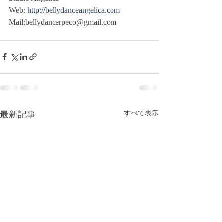
Web: 
http://bellydanceangelica.com
Mail:bellydancerpeco@gmail.com 
最新記事
すべて表示