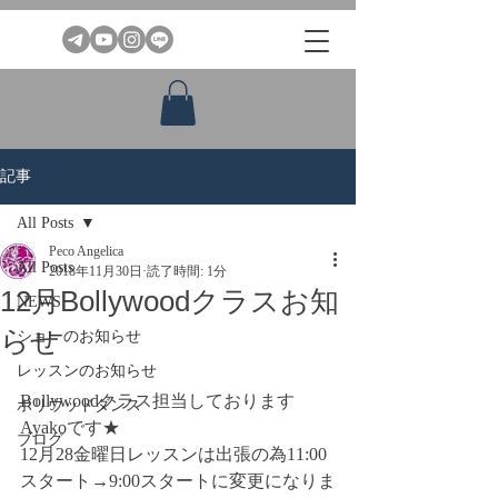
記事
All Posts
Peco Angelica
All Posts
2018年11月30日
読了時間: 1分
12月Bollywoodクラスお知
NEWS
らせ
ショーのお知らせ
レッスンのお知らせ
Bollywoodクラス担当しております
ボリウッドダンス
Ayakoです★
ブログ
12月28金曜日レッスンは出張の為11:00
スタート→9:00スタートに変更になりま