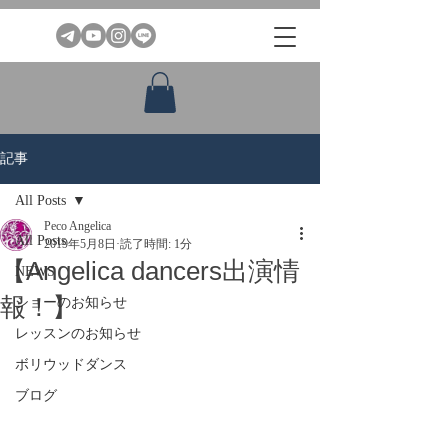
記事
All Posts
Peco Angelica
All Posts
2019年5月8日
読了時間: 1分
【Angelica dancers出演情
NEWS
報！】
ショーのお知らせ
レッスンのお知らせ
ボリウッドダンス
ブログ