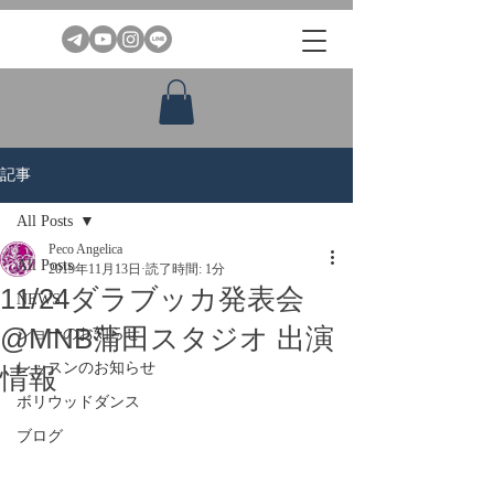
記事
All Posts
Peco Angelica
All Posts
2019年11月13日
読了時間: 1分
11/24ダラブッカ発表会
NEWS
@MNB蒲田スタジオ 出演
ショーのお知らせ
レッスンのお知らせ
情報
ボリウッドダンス
ブログ