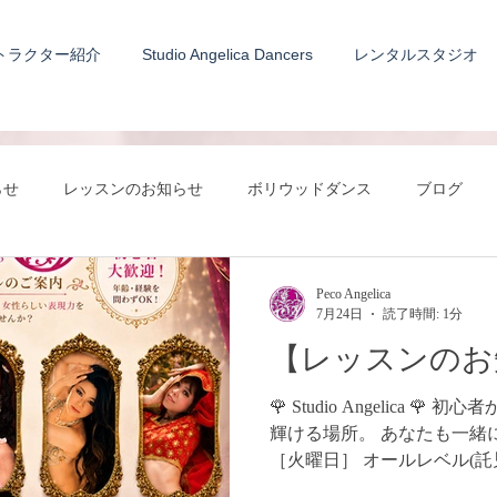
トラクター紹介
Studio Angelica Dancers
レンタルスタジオ
らせ
レッスンのお知らせ
ボリウッドダンス
ブログ
Peco Angelica
7月24日
読了時間: 1分
【レッスンのお
🌹 Studio Angelica 
輝ける場所。 あなたも一緒に踊
［火曜日］ オールレベル(託児付き
師：PECO Peco Angelica 入