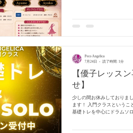
@ayame_langley ［水曜日］
師:Ayako Ayako Sekimo
子 17:00-18:00 講師PECO 
［土曜日］ 入門 13:45-15:
ルレベル 15:30-17:00講師
18:30（第2.4土曜日） 
さい。 Mika Kaneko ⭐️新宿
10:50 講師：PECO 振付 10:
Peco Angelica
ンライン⭐️ ［水曜日］ オール
7月24日
読了時間: 1分
【優子レッスン
せ】
少しの間お休みしておりまし
ます！ 入門クラスというこ
基礎トレを中心にドラムソロ
の方はもちろん、改めて基
もピッタリなレッスンになっ