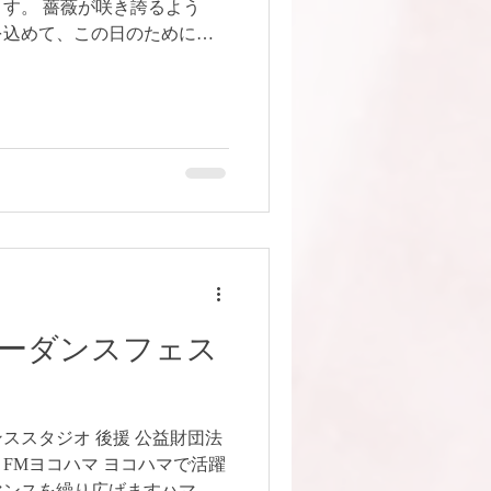
す。 薔薇が咲き誇るよう
を込めて、この日のために準
出演者一同、感謝の気持ちを
どうぞ最後まで『ROSE』の世
写真・動画・録音は固くお断
くお願いします。 ＝プログ
A/カズン/Ayame/AYA] 2,
a/NAZU/demi] 4, Swwah [お
shak [Ayame] 6, Bollywood
ion [未佳/PECO/Ayame/momo/由
8, El Kalb El
ーダンスフェス
】
ススタジオ 後援 公益財団法
FMヨコハマ ヨコハマで活躍
マンスを繰り広げますハマベ