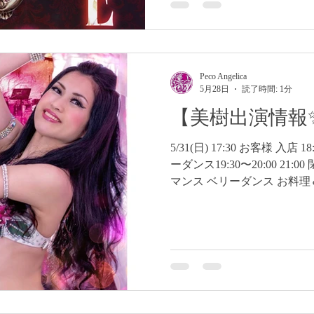
月28日（日曜日） ⭐️場所：Minthall 横浜市西区南
相鉄Movil3F （横浜
場/11:30 ・開演/12:00 ・終
佳/Ayame/優子/Ayako Apollo
(EYAMAX/Ryu/KENSHI/Tixi) 
Peco Angelica
問い合わせ bellydancerpeco@gm
5月28日
読了時間: 1分
ダンス横浜 #ベリーダンス新宿 #s
【美樹出演情報
5/31(日) 17:30 お客様 入
ーダンス19:30〜20:00 21
マンス ベリーダンス お料理＆
催：カラオケバー 花梨 会
の華 東京都練馬区豊玉北5-3
５分