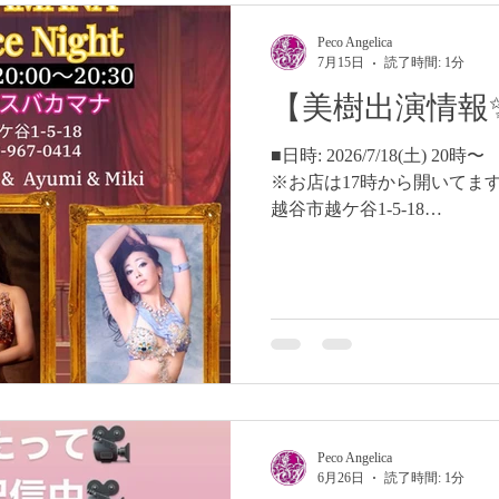
Peco Angelica
7月15日
読了時間: 1分
【美樹出演情報
■日時: 2026/7/18(土) 
※お店は17時から開いてます 
越谷市越ケ谷1-5-18
https://tabelog.com/saitama/
越しの際はは、専用駐車場
ーキングに駐車してください^
が、割とお得です♬ ご予約☎️ 04
Peco Angelica
6月26日
読了時間: 1分