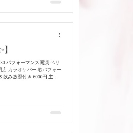
幸2-1-22
駅より徒歩3分） ・開
演/13:30頃予定 ⭐️出演 PECO/未
men
Studio Angelica Dancers ⭐️お
ail.com #bellydance #ベリー
tudioangel
✨】
店 18:30 パフォーマンス開演 ベリ
:00 閉店 カラオケバー 歌パフォー
飲み放題付き 6000円 主
場：カラオケステージ だいこん
1-4 TS ビル２階 練馬駅歩