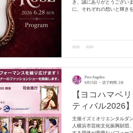
き、誠にありがとうございま
に、それぞれの想いと輝き
備を重ねてまいりました。 
込めてお届けいたします。 
界をお楽しみください。 ※
りします。ご理解の程よろし
ラム＝ 1, タブラ倶楽部♣︎ [BAB
ROSE opening [PECO/EYAMAX/Ryu/Tixi/美樹/HiROKO] 3,
Mejance Ratxan [優子/Rena/Can
よう/AYA/Nodoka] 5, Shek_A
[Ayako] 7, Bellydance Fus
Peco Angelica
香/Ellie/MIHOMI/HINA/naoco] 
6月15日
読了時間: 2分
【ヨコハマベリ
ティバル2026
主催イズミオリエンタルダン
人横浜市芸術文化振興財団、
する団体が豪華なパフォー