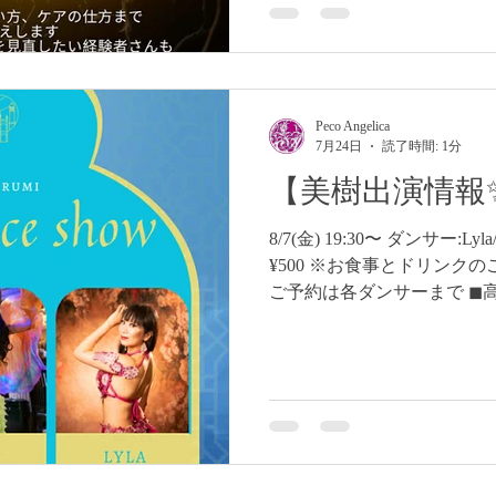
受け付けていますのでお気軽にD
曜日入門クラス 🧚‍♀️毎週土曜日 🧚‍♀️1
Angelica (神奈川県横浜市
401)
Peco Angelica
7月24日
読了時間: 1分
【美樹出演情報
8/7(金) 19:30〜 ダンサー:L
¥500 ※お食事とドリンク
ご予約は各ダンサーまで ◼︎高円寺R
都杉並区高円寺北3-2-15 1F
https://tabelog.com/tokyo/A13