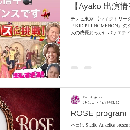
【Ayako 出演
テレビ東京 【ヴィクトリーグ】
『KID PHENOMENON
人の成長おっかけバラエティ！ 
させていただきました！ み
すると思います笑笑 Tverなどでぜひ
tokyo.co.jp/tx_victoleag
Peco Angelica
6月15日
読了時間: 1分
ROSE program
本日は Studio Angelica p