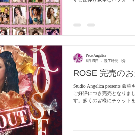
リ®︎！ 今年も22団体が出
ィ🇺🇦同時開催、 売上の
を通じてウクライナ支援に寄付します。
料は3,300円、しかも再入
方、興味あるけど観たことな
お教室探してる方、この機会にぜひど
年9月26日(土) 開場10:45 開演11
Peco Angelica
Angelica 1部出演 1部 11:0
6月15日
読了時間: 1分
かれています。 会場 ：西公
ROSE 完売の
金：3,300円(税込) 3部制通しチケット ★観
部通しチケット3,300円 
Studio Angelica pres
願いします。 https://forms.gle
ご好評につき完売となりま
演団体★ Angel
す。多くの皆様にチケット
ありがとうございました。 
ん。 ーーーーーーーーーーーー
Angelica presents 【
がこぼれ、ほほえむと周囲にバ