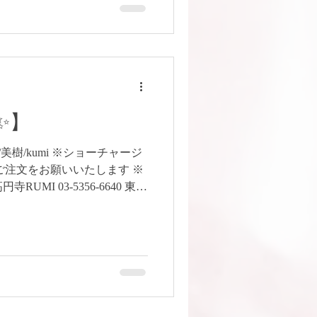
Mください💛 🧚‍♀️優子土
3:45-15:15 🧚‍♀️Studio
中区相生町1-26-2小島屋ビル
✨】
yla/美樹/kumi ※ショーチャージ
のご注文をお願いいたします ※
UMI 03-5356-6640 東京
19/A131904/13257458/