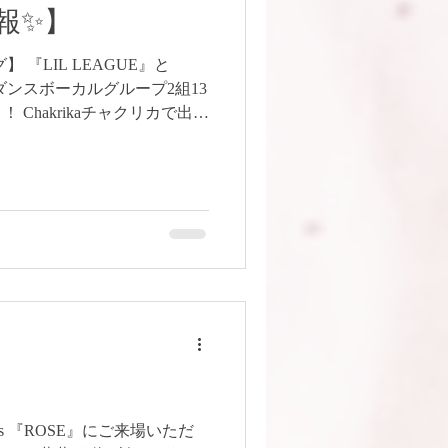
情報✨】
 『LIL LEAGUE』と
』のダンスボーカルグループ2組13
Chakrikaチャクリカで出演
んなで踊ったり、2週目は感動
ー！ https://www.tv-
ue/ #ボリウッドダンス
resents 『ROSE』にご来場いただ