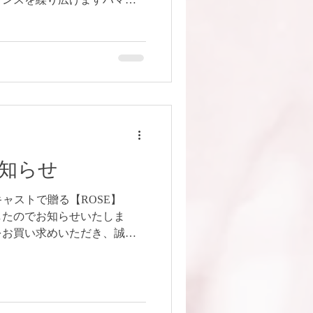
演します。 ウクライナチャリテ
一部を、例年通り日本赤十字社
 終日開催、入場
場可です！ ベリーダンス好きな
い方、 これから始めたくて
うぞ！ 日時：2026
:00 終演:20:30予定 Studio
0-開演 12:55-終演 今年は3部に分
会堂（横浜西口徒歩7分） 料
お知らせ
覧チケット★ 3
ご購入はこちらのフォームからお
ents 豪華キャストで贈る【ROSE】
/zWacGDwDRUpTizVVA ★出
したのでお知らせいたしま
をお買い求めいただき、誠に
⚠️当日券の販売はございませ
ーーーーーー Studio
ROSE】 涙を流すと涙の代わりに真珠
ラの花が咲く・・ 2026年6