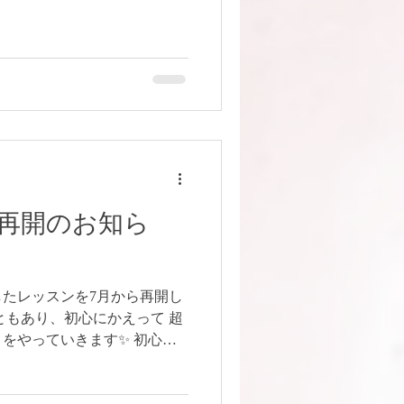
 ボリウッド 11:00-12:30 講
to 関本恵子 ［木曜日］ キッズ/親
初級 19:00-20:30 講師：PECO
15 講師：優子 優子 yuko オー
：PECO フュージョン 17:15-
講師:未佳※日程は問い合わせくだ
⭐️ ［土曜日］ 基礎 10:05-
55-11:55 講師：PECO ⭐️オ
レベル 20:00
再開のお知ら
たレッスンを7月から再開し
ともあり、初心にかえって 超
をやっていきます✨ 初心者
礎を見直したい経験者の方に
ています。 体験レッスンも