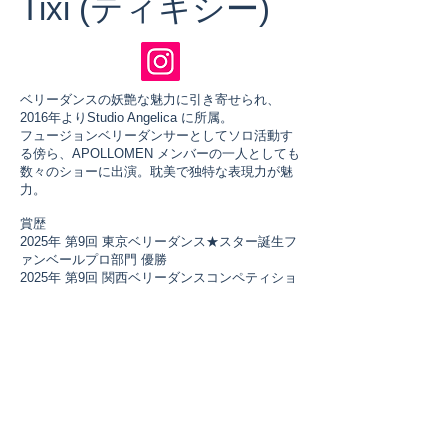
Tixi (ティキシー)
ベリーダンスの妖艶な魅力に引き寄せられ、
2016年よりStudio Angelica に所属。
フュージョンベリーダンサーとしてソロ活動す
る傍ら、APOLLOMEN メンバーの一人としても
数々のショーに出演。耽美で独特な表現力が魅
力。
賞歴
2025年 第9回 東京ベリーダンス★スター誕生フ
ァンベールプロ部門 優勝
2025年 第9回 関西ベリーダンスコンペティショ
ンファンベールソロ部門 優勝
2024年 第8回 東京ベリーダンス★スター誕生フ
ァンベールプロ部門 準優勝
2024年 第8回 関西ベリーダンスコンペティショ
ンファンベールソロ部門 3位
ファンベールグループ部門 優勝(Tixi & Ryu)
主な出演
Tokyo Belly Vacances、THE ONE、THE
SILKROAD、 Belly Dance Passion! 、Tribe