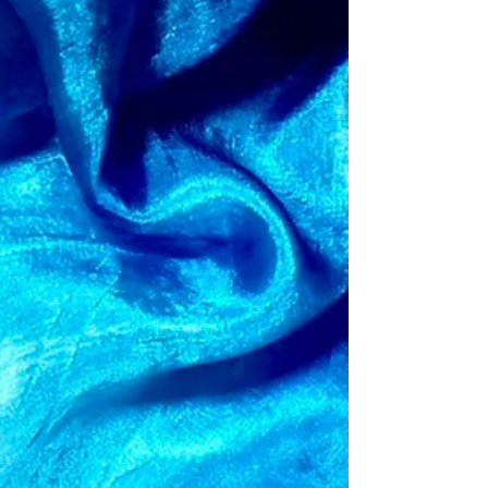
14:20 3,000円 ②ファンベール振付 14:40-
16:40 7,000円 ③基礎、振付通し割引 9,000円
振付曲：golden hour ※3分程度に編集します
https://music.apple.com/jp/album/golden-
hour/1640157064?i=1640157165 ※事前振込 ご予約
後、振込先をお送りいたします。 入金確認後、予
約確定となります。 場所: TIME SHARING コナミ
スポーツクラブ 横浜 STUDIO3 〒 2210844 神奈川
県横浜市神奈川区沢渡5番地 ⚫︎みなとみらい線 横
浜駅 南12出口より徒歩 8分 ⚫︎横浜市営地下鉄ブル
ーライン線 横浜駅 南12出口より徒歩 8分 ⚫︎JR各
線 上野東京ライン・京浜東北線・東海道線・根
岸線・横浜線・湘南