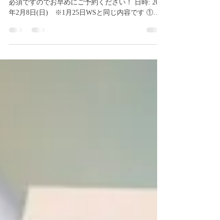
好評につき完売したWS！ 追加開催が決定！ 完売
必須ですのでお早めにご予約ください！ 日時: 2026
年2月8日(日) ※1月25日WSと同じ内容です ①フ
ァンベール基礎 13:20-14:20 3,000円 ②ファンベ
ール振付 14:40-16:40 7,000円 ③基礎、振付通し
割引 9,000円 振付曲：golden hour ※3分程度に
編集します https://music.apple.com/jp/album/golden-
hour/1640157064?i=1640157165 ※事前振込 ご予約
後、振込先をお送りいたします。 入金確認後、予
約確定となります。 場所: TIME SHARING コナミ
スポーツクラブ 横浜 STUDIO3 〒 2210844 神奈川
県横浜市神奈川区沢渡5番地 ⚫︎みなとみらい線 横
浜駅 南12出口より徒歩 8分 ⚫︎横浜市営地下鉄ブル
ーライン線 横浜駅 南12出口より徒歩 8分 ⚫︎JR各
線 上野東京ライン・京浜東北線・東海道線・根
岸線・横浜線・湘南新宿ライン・横須賀線 横浜駅
南12出口より徒