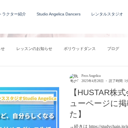
トラクター紹介
Studio Angelica Dancers
レンタルスタジオ
らせ
レッスンのお知らせ
ボリウッドダンス
ブログ
Peco Angelica
2025年4月28日
読了時間: 1
【HUSTAR株
ューページに掲
た】
→続きは https://studychain.jp/int