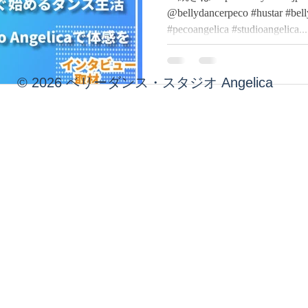
@bellydancerpeco #hustar #bel
#pecoangelica #studioangelica...
© 2026 ベリーダンス・スタジオ Angelica