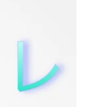
スポーツクラブ 横浜 STUDIO3 〒 2210844 神奈川
県横浜市神奈川区沢渡5番地 ⚫︎みなとみらい線 横
浜駅 南12出口より徒歩 8分 ⚫︎横浜市営地下鉄ブル
ーライン線 横浜駅 南12出口より徒歩 8分 ⚫︎JR各
線 上野東京ライン・京浜東北線・東海道線・根
岸線・横浜線・湘南