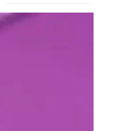
ward/1579618740?i=1579618741 以下のクラスでスタ
ートです🤍 体験レッスン・ドロップインでの参加
者も可能です❣️ ⭐️横浜⭐️ ［木曜日］ 初級 19:00-
20:30 横浜会場 ・関内駅/日本大通り駅 Studio
Angelica 🩵他のPECOレッスン🩵 ⭐️横浜⭐️ ［火曜
日］ オールレベル(託児付きクラス) 11:15-12:45
［木曜日］ キッズ/親子 17:00-18:00 ［土曜日］
オールレベル 15:00-16:30 ⭐️新宿⭐️ ［土曜日］ 基
礎 10:05-10:50 オールレベル 10:55-11:55 新
宿会場 ・新宿駅西口 スタジオ スタイル+ ⭐️オン
ライン⭐️ ［水曜日］ 20:00-21:00 アーカイブ 解説・
振付動画付き ⭐️プライベートレッスン⭐️ DMでお問
い合わせくださいませ^ ^ @bellydancejapan
@bellydanceshouto