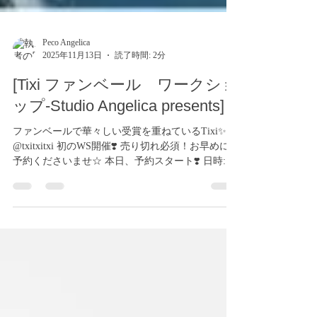
Peco Angelica
2025年11月13日
読了時間: 2分
[Tixi ファンベール ワークショ
ップ-Studio Angelica presents]
ファンベールで華々しい受賞を重ねているTixi✨
@txitxitxi 初のWS開催❣️ 売り切れ必須！お早めにご
予約くださいませ☆ 本日、予約スタート❣️ 日時:
2026年1月25日(日) ①ファンベール基礎 13:20-
14:20 3,000円 ②ファンベール振付 14:40-
16:40 7,000円 ③基礎、振付通し割引 9,000円
振付曲：golden hour ※3分程度に編集します
https://music.apple.com/jp/album/golden-
hour/1640157064?i=1640157165 ※事前振込 ご予約
後、振込先をお送りいたします。 入金確認後、予
約確定となります。 場所: TIME SHARING コナミ