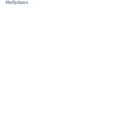
#bellydance
#peco
#pecoangelica
#studioangelica
#スタジオアンジェリカ
#ベリーダンス
#dance
#ダンス
#大塚しなこ
#脂肪燃焼
#ダイエット
#女子力
#習い事
#ハフラ
#hafla