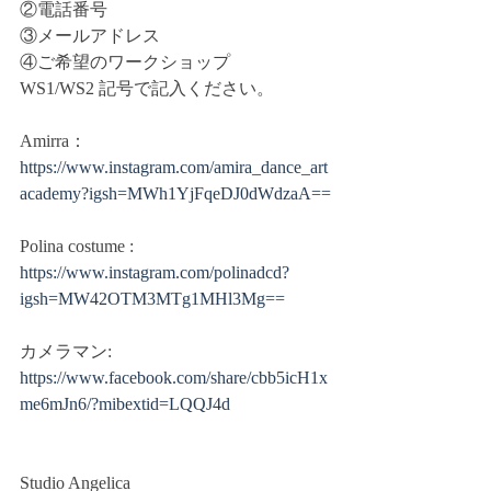
②電話番号
③メールアドレス
④ご希望のワークショップ
WS1/WS2 記号で記入ください。
Amirra：
https://www.instagram.com/amira_dance_art
academy?igsh=MWh1YjFqeDJ0dWdzaA==
Polina costume : 
https://www.instagram.com/polinadcd?
igsh=MW42OTM3MTg1MHl3Mg==
カメラマン: 
https://www.facebook.com/share/cbb5icH1x
me6mJn6/?mibextid=LQQJ4d
Studio Angelica